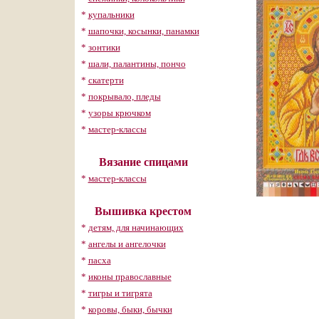
*
купальники
*
шапочки, косынки, панамки
*
зонтики
*
шали, палантины, пончо
*
скатерти
*
покрывало, пледы
*
узоры крючком
*
мастер-классы
Вязание спицами
*
мастер-классы
Вышивка крестом
*
детям, для начинающих
*
ангелы и ангелочки
*
пасха
*
иконы православные
*
тигры и тигрята
*
коровы, быки, бычки