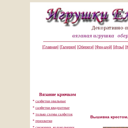
[
Главная
] [
Галерея
] [
Обереги
] [
Фен-шуй
] [
Игры
] [
Вязание крючком
*
салфетки овальные
*
салфетки квадратные
*
только схемы салфеток
Вышивка крестом.
*
прихватки
*
снежинки, колокольчики