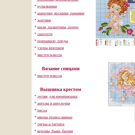
*
купальники
*
шапочки, косынки, панамки
*
зонтики
*
шали, палантины, пончо
*
скатерти
*
покрывало, пледы
*
узоры крючком
*
мастер-классы
Вязание спицами
*
мастер-классы
Вышивка крестом
*
детям, для начинающих
*
ангелы и ангелочки
*
пасха
*
иконы православные
*
тигры и тигрята
*
коровы, быки, бычки