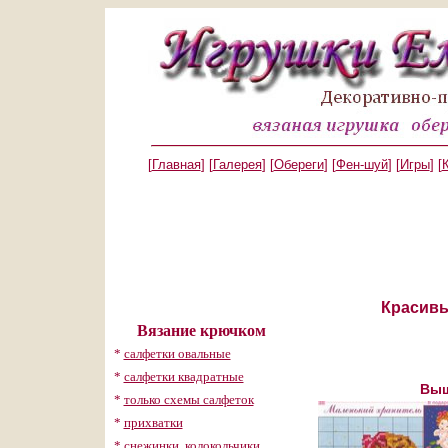
[
Главная
] [
Галерея
] [
Обереги
] [
Фен-шуй
] [
Игры
] [
Красивы
Вязание крючком
*
салфетки овальные
*
салфетки квадратные
Выш
*
только схемы салфеток
*
прихватки
*
снежинки, колокольчики